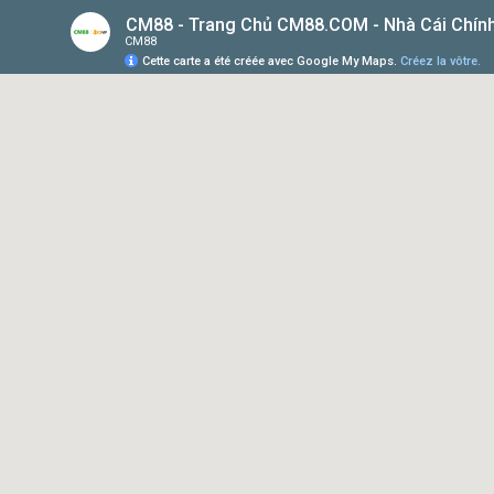
CM88 - Trang Chủ CM88.COM - Nhà Cái Chính
CM88
Cette carte a été créée avec Google My Maps.
Créez la vôtre.