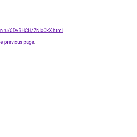
ign.ru/6DvBHCH/7NloCkX.html
.
he previous page
.